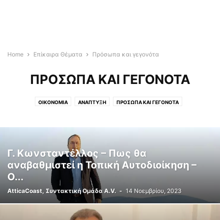
Home
Επίκαιρα Θέματα
Πρόσωπα και γεγονότα
ΠΡΌΣΩΠΑ ΚΑΙ ΓΕΓΟΝΌΤΑ
ΟΙΚΟΝΟΜΊΑ
ΑΝΆΠΤΥΞΗ
ΠΡΌΣΩΠΑ ΚΑΙ ΓΕΓΟΝΌΤΑ
Γ. Κωνσταντέλλος – Πως θα
αναβαθμιστεί η Τοπική Αυτοδιοίκηση –
Ο...
AtticaCoast, Συντακτική Ομάδα A.V.
-
14 Νοεμβρίου, 2023