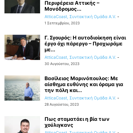
Περιφέρεια Αττικής –
Μονόδρομος...
AtticaCoast, Συντακτική Ομάδα A.V.
-
1 Σεπτεμβρίου, 2023
Γ. Σγουρός: Η αυτοδιοίκηση είναι
έργο όχι πάρεργο – Προχωράμε
με...
AtticaCoast, Συντακτική Ομάδα A.V.
-
30 Αυγούστου, 2023
Βασίλειος Μαρινόπουλος: Με
αίσθημα ευθύνης και όραμα για
την πόλη και...
AtticaCoast, Συντακτική Ομάδα A.V.
-
28 Αυγούστου, 2023
Πως σταματάει η βία των
χούλιγκανς
AtticaCoast, Συντακτική Ομάδα A.V.
-